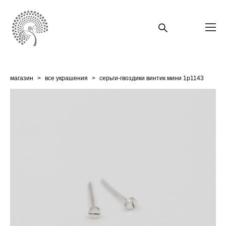
магазин
>
все украшения
>
cерьги-гвоздики винтик мини 1p1143