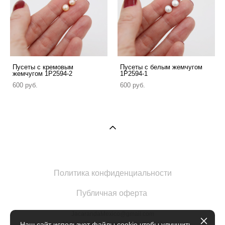
Пусеты с кремовым
Пусеты с белым жемчугом
жемчугом 1P2594-2
1P2594-1
600 pуб.
600 pуб.
Политика конфиденциальности
Публичная оферта
JacarandaMexico@gmail.com
Москва Б.Кисловский переулок 1с2
Наш сайт использует файлы cookie чтобы улучшить