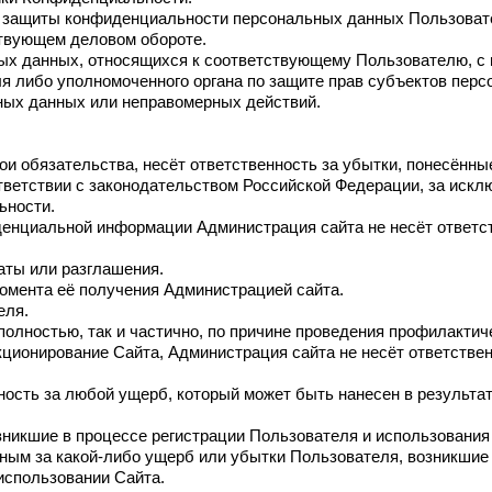
я защиты конфиденциальности персональных данных Пользовате
твующем деловом обороте.
ных данных, относящихся к соответствующему Пользователю, с
ля либо уполномоченного органа по защите прав субъектов перс
ных данных или неправомерных действий.
вои обязательства, несёт ответственность за убытки, понесённ
ветствии с законодательством Российской Федерации, за исключ
ьности.
иденциальной информации Администрация сайта не несёт ответс
аты или разглашения.
момента её получения Администрацией сайта.
еля.
к полностью, так и частично, по причине проведения профилакти
ционирование Сайта, Администрация сайта не несёт ответстве
нность за любой ущерб, который может быть нанесен в результа
зникшие в процессе регистрации Пользователя и использования
ным за какой-либо ущерб или убытки Пользователя, возникшие 
использовании Сайта.