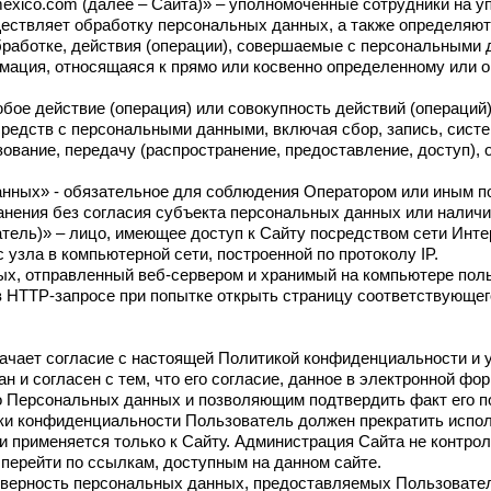
damexico.com (далее – Сайта)» – уполномоченные сотрудники на
уществляет обработку персональных данных, а также определяю
работке, действия (операции), совершаемые с персональными 
рмация, относящаяся к прямо или косвенно определенному или 
юбое действие (операция) или совокупность действий (операци
средств с персональными данными, включая сбор, запись, систе
зование, передачу (распространение, предоставление, доступ), 
анных» - обязательное для соблюдения Оператором или иным 
анения без согласия субъекта персональных данных или наличия
атель)» – лицо, имеющее доступ к Сайту посредством сети Инт
 узла в компьютерной сети, построенной по протоколу IP.
ых, отправленный веб-сервером и хранимый на компьютере поль
 HTTP-запросе при попытке открыть страницу соответствующег
начает согласие с настоящей Политикой конфиденциальности и
и согласен с тем, что его согласие, данное в электронной фор
 Персональных данных и позволяющим подтвердить факт его п
ики конфиденциальности Пользователь должен прекратить испо
 применяется только к Сайту. Администрация Сайта не контроли
 перейти по ссылкам, доступным на данном сайте.
товерность персональных данных, предоставляемых Пользовател