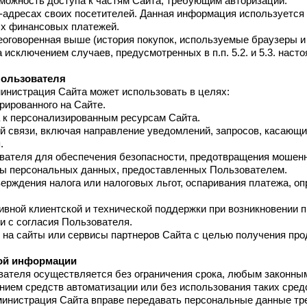
зможность доступа к частям Сайта, требующим авторизации.
IP-адресах своих посетителей. Данная информация используетс
ых финансовых платежей.
еоговоренная выше (история покупок, используемые браузеры и
 исключением случаев, предусмотренных в п.п. 5.2. и 5.3. нас
пользователя
инистрация Сайта может использовать в целях:
рированного на Сайте.
а к персонализированным ресурсам Сайта.
й связи, включая направление уведомлений, запросов, касающи
.
ователя для обеспечения безопасности, предотвращения мошен
оты персональных данных, предоставленных Пользователем.
верждения налога или налоговых льгот, оспаривания платежа, о
вной клиентской и технической поддержки при возникновении 
и с согласия Пользователя.
 на сайты или сервисы партнеров Сайта с целью получения прод
ной информации
вателя осуществляется без ограничения срока, любым законны
ием средств автоматизации или без использования таких сред
дминистрация Сайта вправе передавать персональные данные тре