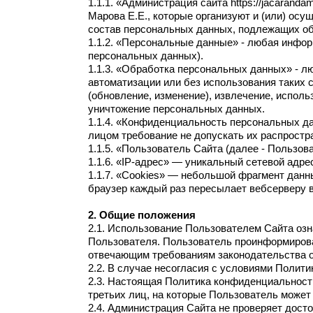
1.1.1. «Администрация сайта https://jacaran
Марова Е.Е., которые организуют и (или) ос
состав персональных данных, подлежащих об
1.1.2. «Персональные данные» - любая инфо
персональных данных).
1.1.3. «Обработка персональных данных» - л
автоматизации или без использования таких 
(обновление, изменение), извлечение, исполь
уничтожение персональных данных.
1.1.4. «Конфиденциальность персональных д
лицом требование не допускать их распростр
1.1.5. «Пользователь Сайта (далее - Пользов
1.1.6. «IP-адрес» — уникальный сетевой адрес
1.1.7. «Cookies» — небольшой фрагмент данн
браузер каждый раз пересылает вебсерверу в
2. Общие положения
2.1. Использование Пользователем Сайта оз
Пользователя. Пользователь проинформирован 
отвечающим требованиям законодательства о
2.2. В случае несогласия с условиями Полит
2.3. Настоящая Политика конфиденциальности
третьих лиц, на которые Пользователь может
2.4. Администрация Сайта не проверяет дос