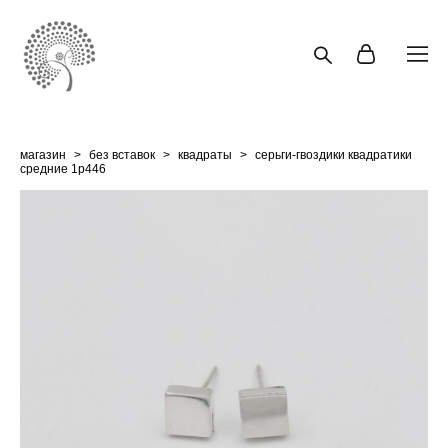
магазин
>
без вставок
>
квадраты
>
серьги-гвоздики квадратики
средние 1p446