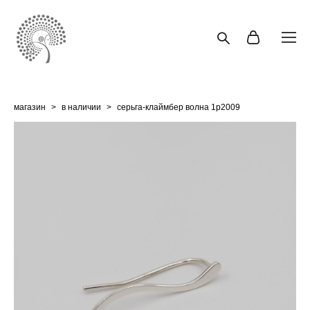
магазин
>
в наличии
>
серьга-клаймбер волна 1p2009