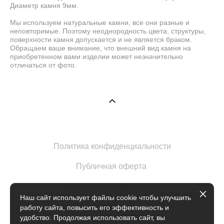
Диаметр камня 9мм.
Мы используем натуральные камни, все они разные и
неповторимые. Поэтому неоднородность цвета, структуры,
поверхности камня допускается и не является браком.
Обращаем ваше внимание, что внешний вид камня на
приобретенном вами изделии может незначительно
отличаться от фото.
Политика конфиденциальности
Публичная оферта
JacarandaMexico@gmail.com
Москва Б.Кисловский переулок 1с2
Наш сайт использует файлы cookie чтобы улучшить
ИП Марова Е.Е.
работу сайта, повысить его эффективность и
ИНН 504902735420
удобство. Продолжая использовать сайт, вы