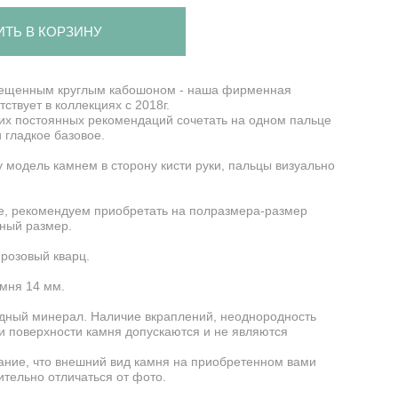
ИТЬ В КОРЗИНУ
мещенным круглым кабошоном - наша фирменная
ствует в коллекциях с 2018г.
их постоянных рекомендаций сочетать на одном пальце
и гладкое базовое.
ту модель камнем в сторону кисти руки, пальцы визуально
ое, рекомендуем приобретать на полразмера-размер
ный размер.
 розовый кварц.
амня 14 мм.
одный минерал. Наличие вкраплений, неоднородность
и поверхности камня допускаются и не являются
ние, что внешний вид камня на приобретенном вами
тельно отличаться от фото.