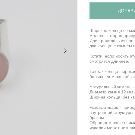
ДОБАВ
Широкое кольцо со с
модель, которая присут
Идея родилась из наш
два кольца: с камнем 
Кстати, если носить э
смотрятся длиннее.
Так как кольцо широк
больше, чем ваш обыч
Натуральный камень -
Диаметр камня 12 мм.
Ширина кольца без к
Розовый кварц - прир
внутренней структуры 
браком.
Обращаем ваше внима
изделии может незначи