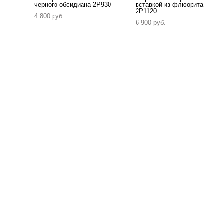
черного обсидиана 2P930
вставкой из флюорита
2P1120
4 800 pуб.
6 900 pуб.