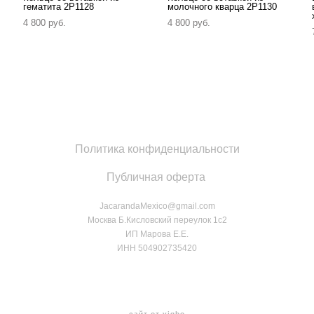
гематита 2P1128
молочного кварца 2P1130
4 800 pуб.
4 800 pуб.
Политика конфиденциальности
Публичная оферта
JacarandaMexico@gmail.com
Москва Б.Кисловский переулок 1с2
ИП Марова Е.Е.
ИНН 504902735420
сайт от vigbo