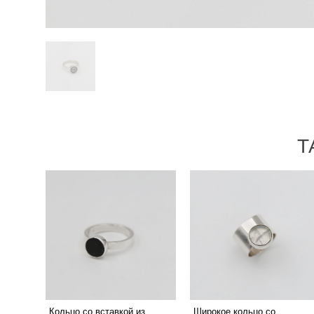
Т
Кольцо со вставкой из
Широкое кольцо со