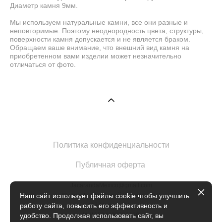
Диаметр камня 9мм.
Мы используем натуральные камни, все они разные и
неповторимые. Поэтому неоднородность цвета, структуры,
поверхности камня допускается и не является браком.
Обращаем ваше внимание, что внешний вид камня на
приобретенном вами изделии может незначительно
отличаться от фото.
Политика конфиденциальности
Публичная оферта
JacarandaMexico@gmail.com
Москва Б.Кисловский переулок 1с2
Наш сайт использует файлы cookie чтобы улучшить
ИП Марова Е.Е.
работу сайта, повысить его эффективность и
ИНН 504902735420
удобство. Продолжая использовать сайт, вы