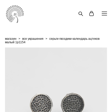
магазин
>
все украшения
>
серьги-гвоздики календарь ацтеков
малый 1p1154