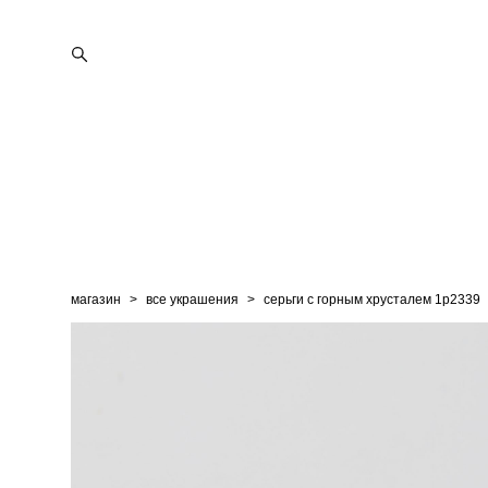
магазин
>
все украшения
>
серьги с горным хрусталем 1p2339