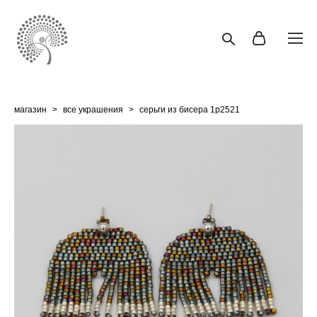
магазин
>
все украшения
>
серьги из бисера 1p2521