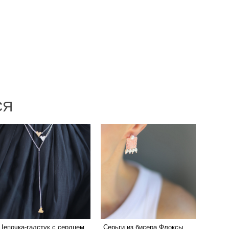
СЯ
Цепочка-галстук с сердцем
Серьги из бисера Флоксы