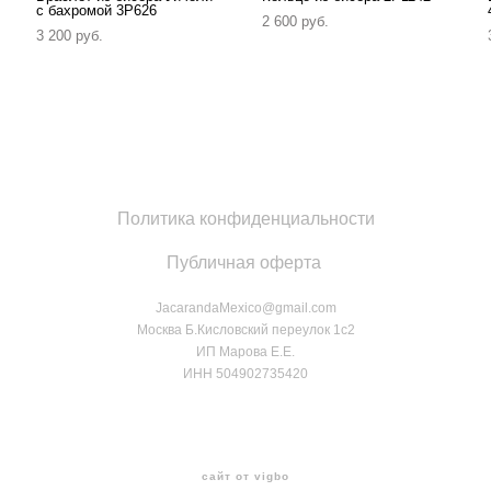
с бахромой 3P626
2 600 pуб.
3 200 pуб.
Политика конфиденциальности
Публичная оферта
JacarandaMexico@gmail.com
Москва Б.Кисловский переулок 1с2
ИП Марова Е.Е.
ИНН 504902735420
сайт от vigbo