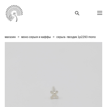
магазин
>
моно-серьги и каффы
>
серьга- гвоздик 1p2293 mono