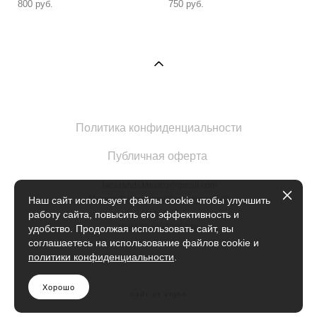
800 pуб.
750 pуб.
Политика конфиденциальности
Публичная оферта
JacarandaMexico@gmail.com
Москва Б.Кисловский переулок 1с2
Наш сайт использует файлы cookie чтобы улучшить
ИП Марова Е.Е.
работу сайта, повысить его эффективность и
ИНН 504902735420
удобство. Продолжая использовать сайт, вы
соглашаетесь на использование файлов cookie и
политики конфиденциальности
.
Хорошо
сайт от vigbo