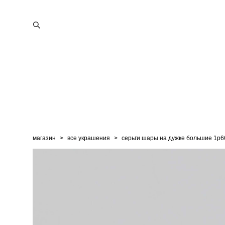
магазин
>
все украшения
>
серьги шары на дужке большие 1p6