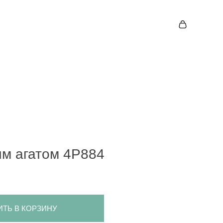
им агатом 4P884
ИТЬ В КОРЗИНУ