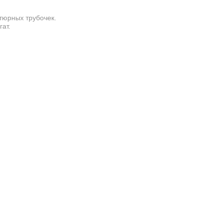
тюрных трубочек.
ат.