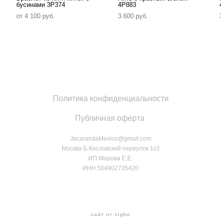
бусинами 3P374
4P883
от 4 100 pуб.
3 600 pуб.
Политика конфиденциальности
Публичная оферта
JacarandaMexico@gmail.com
Москва Б.Кисловский переулок 1с2
ИП Марова Е.Е.
ИНН 504902735420
сайт от vigbo