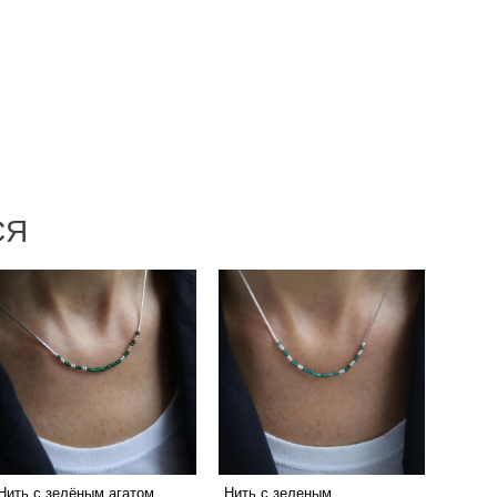
СЯ
Нить с зелёным агатом
Нить с зеленым