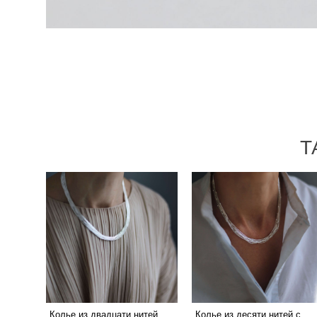
Т
Колье из двадцати нитей
Колье из десяти нитей с