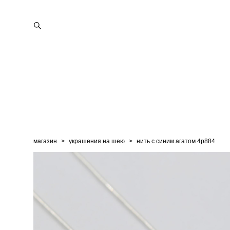
магазин
>
украшения на шею
>
нить с синим агатом 4p884