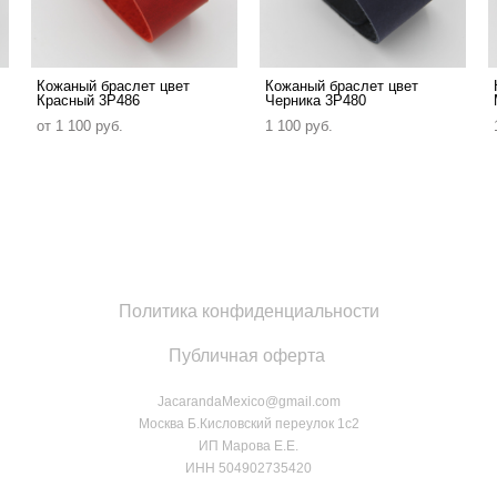
Кожаный браслет цвет
Кожаный браслет цвет
Красный 3P486
Черника 3P480
от 1 100 pуб.
1 100 pуб.
Политика конфиденциальности
Публичная оферта
JacarandaMexico@gmail.com
Москва Б.Кисловский переулок 1с2
ИП Марова Е.Е.
ИНН 504902735420