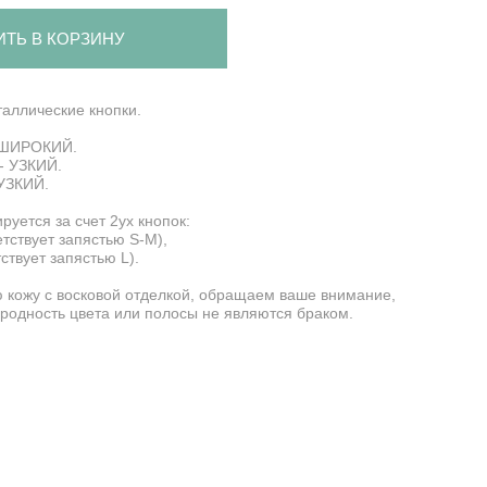
ИТЬ В КОРЗИНУ
таллические кнопки.
- ШИРОКИЙ.
 - УЗКИЙ.
 УЗКИЙ.
руется за счет 2ух кнопок:
етствует запястью S-M),
ствует запястью L).
 кожу с восковой отделкой, обращаем ваше внимание,
родность цвета или полосы не являются браком.