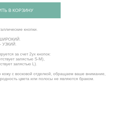
ИТЬ В КОРЗИНУ
таллические кнопки.
- ШИРОКИЙ.
 - УЗКИЙ.
руется за счет 2ух кнопок:
етствует запястью S-M),
ствует запястью L).
 кожу с восковой отделкой, обращаем ваше внимание,
родность цвета или полосы не являются браком.