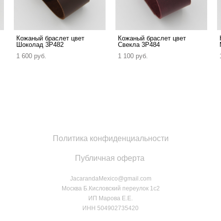
Кожаный браслет цвет
Кожаный браслет цвет
Шоколад 3P482
Свекла 3P484
1 600 pуб.
1 100 pуб.
Политика конфиденциальности
Публичная оферта
JacarandaMexico@gmail.com
Москва Б.Кисловский переулок 1с2
ИП Марова Е.Е.
ИНН 504902735420