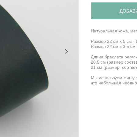
ДОБАВ
Натуральная кожа, ме
Размер 22 см х 5 см 
Размер 22 см х 3,5 см
Длина браслета регули
20,5 см (размер соотв
21 см (размер соответ
Мы используем мягкую
что небольшая неодно