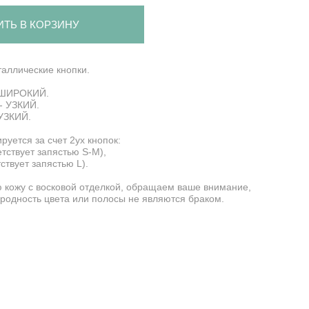
ИТЬ В КОРЗИНУ
таллические кнопки.
- ШИРОКИЙ.
 - УЗКИЙ.
 УЗКИЙ.
руется за счет 2ух кнопок:
етствует запястью S-M),
ствует запястью L).
 кожу с восковой отделкой, обращаем ваше внимание,
родность цвета или полосы не являются браком.