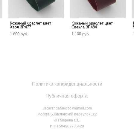
Кожаный браслет цвет
Кожаный браслет цвет
Хвоя 3P477
Свекла 3P484
1 600 pуб.
1 100 pуб.
Политика конфиденциальности
Публичная оферта
JacarandaMexico@gmail.com
Москва Б.Кисловский переулок 1с2
ИП Марова Е.Е.
ИНН 504902735420