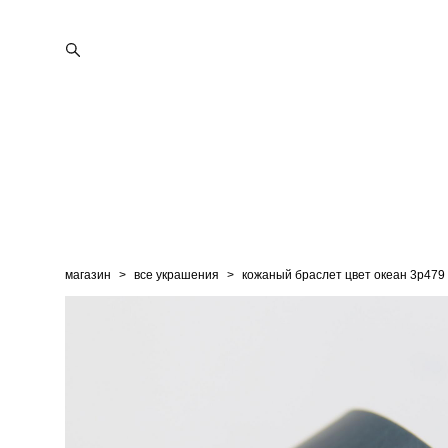
магазин
>
все украшения
>
кожаный браслет цвет океан 3p479