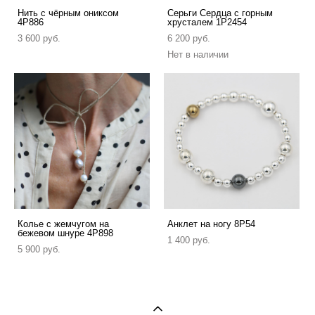
Нить с чёрным ониксом
Серьги Сердца с горным
4P886
хрусталем 1P2454
3 600 pуб.
6 200 pуб.
Нет в наличии
Колье с жемчугом на
Анклет на ногу 8P54
бежевом шнуре 4P898
1 400 pуб.
5 900 pуб.