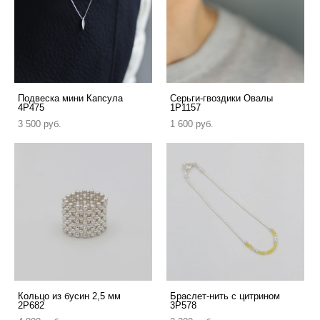
Подвеска мини Капсула
Серьги-гвоздики Овалы
4P475
1P1157
3 500 pуб.
1 600 pуб.
Кольцо из бусин 2,5 мм
Браслет-нить с цитрином
2P682
3P578