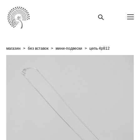
магазин
>
без вставок
>
мини-подвески
>
цепь 4p812