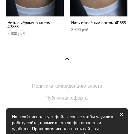
Нить с чёрным ониксом
Нить с зелёным агатом 4P885
4P886
3 600 pуб.
3 600 pуб.
Политика конфиденциальности
Публичная оферта
JacarandaMexico@gmail.com
Москва Б.Кисловский переулок 1с2
Наш сайт использует файлы cookie чтобы улучшить
ИП Марова Е.Е.
работу сайта, повысить его эффективность и
ИНН 504902735420
удобство. Продолжая использовать сайт, вы