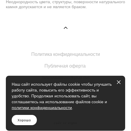
Неоднородность цвета, структуры, поверхности натурального
камня допускается и не является браком.
Политика конфиденциальности
Публичная оферта
JacarandaMexico@gmail.com
Москва Б.Кисловский переулок 1с2
Наш сайт использует файлы cookie чтобы улучшить
ИП Марова Е.Е.
работу сайта, повысить его эффективность и
ИНН 504902735420
удобство. Продолжая использовать сайт, вы
соглашаетесь на использование файлов cookie и
политики конфиденциальности
.
Хорошо
сайт от vigbo