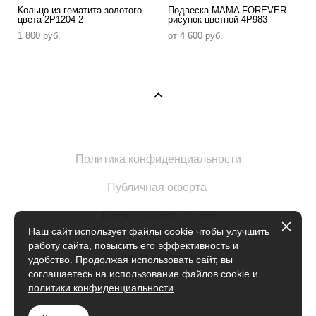
Кольцо из гематита золотого
Подвеска MAMA FOREVER
цвета 2P1204-2
рисунок цветной 4P983
1 800 pуб.
от 4 600 pуб.
Политика конфиденциальности
Публичная оферта
JacarandaMexico@gmail.com
Москва Б.Кисловский переулок 1с2
Наш сайт использует файлы cookie чтобы улучшить
ИП Марова Е.Е.
работу сайта, повысить его эффективность и
ИНН 504902735420
удобство. Продолжая использовать сайт, вы
соглашаетесь на использование файлов cookie и
политики конфиденциальности
.