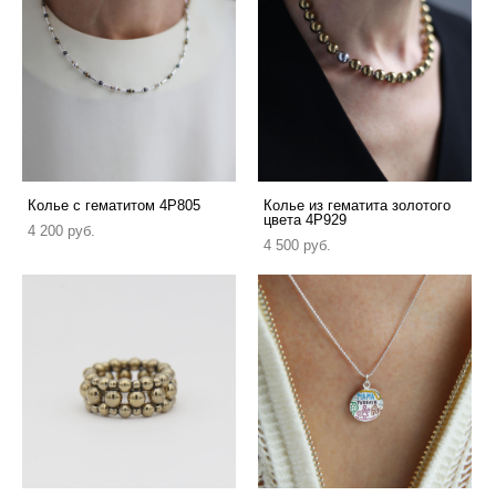
Колье с гематитом 4P805
Колье из гематита золотого
цвета 4P929
4 200 pуб.
4 500 pуб.