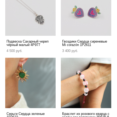
Подвеска Сахарный череп
Гвоздики Сердца сиреневые
чёрный малый 4P977
Mi corazón 1P2611
4 500 pуб.
3 400 pуб.
Серьги Сердца зеленые
Браслет из розового кварца с