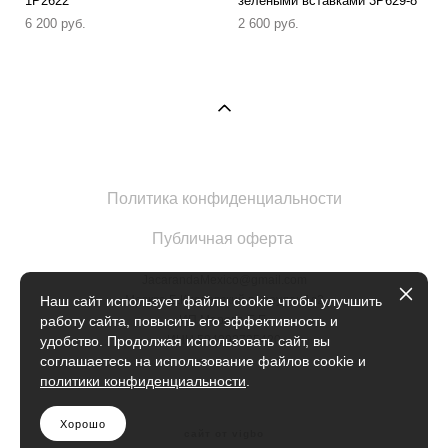
1P2622
зелёными вставками 3P629-8
6 200 pуб.
2 600 pуб.
Политика конфиденциальности
Публичная оферта
JacarandaMexico@gmail.com
Москва Б.Кисловский переулок 1с2
Наш сайт использует файлы cookie чтобы улучшить
ИП Марова Е.Е.
работу сайта, повысить его эффективность и
ИНН 504902735420
удобство. Продолжая использовать сайт, вы
соглашаетесь на использование файлов cookie и
политики конфиденциальности
.
Хорошо
сайт от vigbo