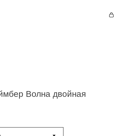
ймбер Волна двойная
о