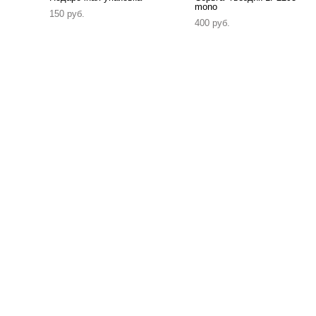
mono
150 pуб.
400 pуб.