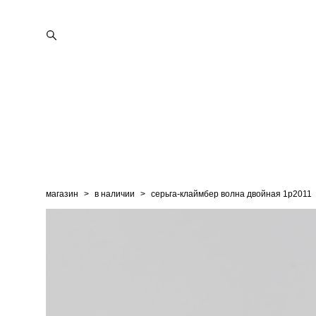
магазин
>
в наличии
>
серьга-клаймбер волна двойная 1p2011