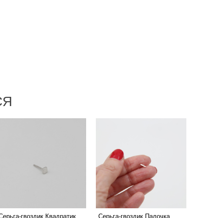
СЯ
Серьга-гвоздик Квадратик
Серьга-гвоздик Палочка