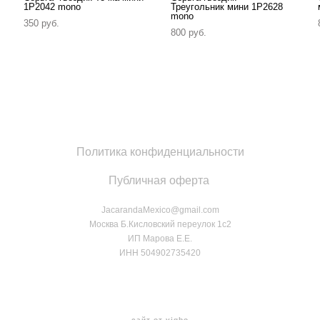
1P2042 mono
Треугольник мини 1P2628
mono
350 pуб.
800 pуб.
Политика конфиденциальности
Публичная оферта
JacarandaMexico@gmail.com
Москва Б.Кисловский переулок 1с2
ИП Марова Е.Е.
ИНН 504902735420
сайт от vigbo