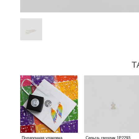
Т
Подарочная упаковка
Серьга- гвоздик 1P2293