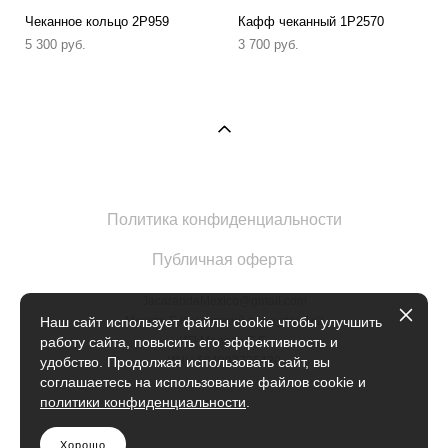
Чеканное кольцо 2P959
Кафф чеканный 1P2570
5 300 pуб.
3 700 pуб.
Политика конфиденциальности
Публичная оферта
JacarandaMexico@gmail.com
Москва Б.Кисловский переулок 1с2
Наш сайт использует файлы cookie чтобы улучшить
ИП Марова Е.Е.
работу сайта, повысить его эффективность и
ИНН 504902735420
удобство. Продолжая использовать сайт, вы
соглашаетесь на использование файлов cookie и
политики конфиденциальности
.
Хорошо