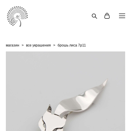
магазин
>
все украшения
>
брошь лиса 7p11