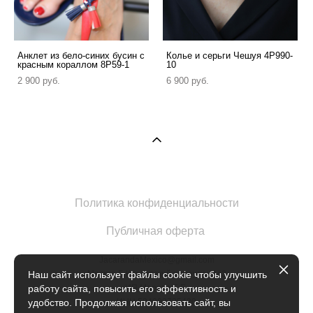
Анклет из бело-синих бусин с
Колье и серьги Чешуя 4P990-
красным кораллом 8P59-1
10
2 900 pуб.
6 900 pуб.
Политика конфиденциальности
Публичная оферта
JacarandaMexico@gmail.com
Москва Б.Кисловский переулок 1с2
Наш сайт использует файлы cookie чтобы улучшить
ИП Марова Е.Е.
работу сайта, повысить его эффективность и
ИНН 504902735420
удобство. Продолжая использовать сайт, вы